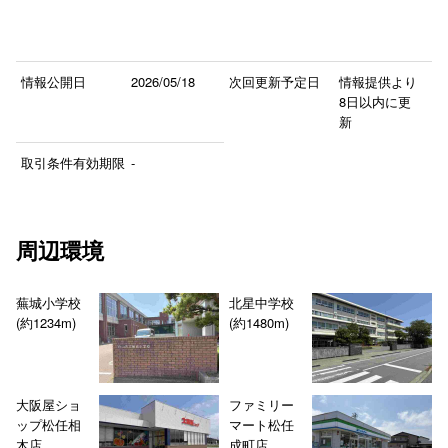
情報公開日
2026/05/18
次回更新予定日
情報提供より
8日以内に更
新
取引条件有効期限
-
周辺環境
蕪城小学校
北星中学校
(約1234m)
(約1480m)
大阪屋ショ
ファミリー
ップ松任相
マート松任
木店
成町店