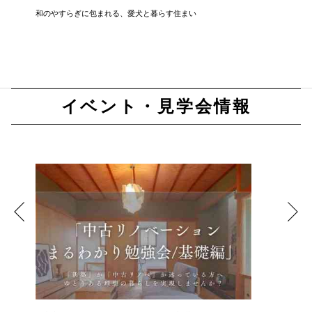
見
和のやすらぎに包まれる、愛犬と暮らす住まい
自然と薪
イベント・見学会情報