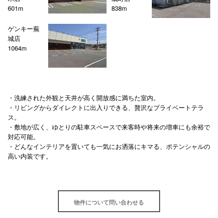
601m
838m
ゲンキー蕪
城店
1064m
・洗練された外観と天井が高く開放感に満ちた室内。
・リビングからダイレクトに出入りできる、贅沢なプライベートテラ
ス。
・敷地が広く、ゆとりの駐車スペースで来客時や将来の増車にも余裕で
対応可能。
・どんなインテリアを置いても一気にお洒落にキマる、ポテンシャルの
高い内装です。
物件について問い合わせる