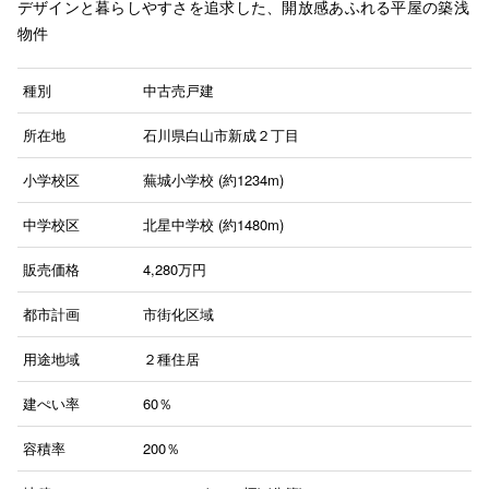
デザインと暮らしやすさを追求した、開放感あふれる平屋の築浅
物件
種別
中古売戸建
所在地
石川県白山市新成２丁目
小学校区
蕪城小学校 (約1234m)
中学校区
北星中学校 (約1480m)
販売価格
4,280
万円
都市計画
市街化区域
用途地域
２種住居
建ぺい率
60％
容積率
200％