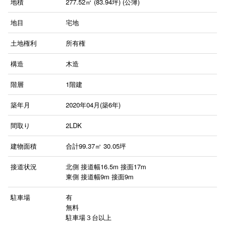
地積
277.52㎡ (83.94坪) (公簿)
地目
宅地
土地権利
所有権
構造
木造
階層
1階建
築年月
2020年04月(築6年)
間取り
2LDK
建物面積
合計99.37㎡ 30.05坪
接道状況
北側 接道幅16.5m 接面17m
東側 接道幅9m 接面9m
駐車場
有
無料
駐車場３台以上