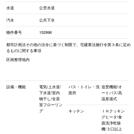
水道
公営水道
汚水
公共下水
物件番号
152996
都市計画法その他の法令に基づく制限で、宅建業法施行令第３条に定め
るものに関する事項
区画整理地内
設備・機能
電気/上水道/
バス・トイレ・洗
追焚機能/オ
下水道/室内
面所
ートバス/高
物干し/全居
温差湯式
室フローリン
グ
キッチン
ＩＨクッキン
グヒータ/食
器洗浄乾燥
機/３口以上