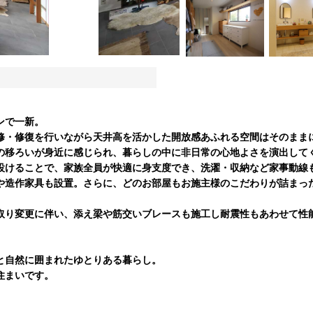
ンで一新。
修・修復を行いながら天井高を活かした開放感あふれる空間はそのまま
の移ろいが身近に感じられ、暮らしの中に非日常の心地よさを演出して
設けることで、家族全員が快適に身支度でき、洗濯・収納など家事動線
や造作家具も設置。さらに、どのお部屋もお施主様のこだわりが詰まっ
取り変更に伴い、添え梁や筋交いブレースも施工し耐震性もあわせて性
と自然に囲まれたゆとりある暮らし。
住まいです。