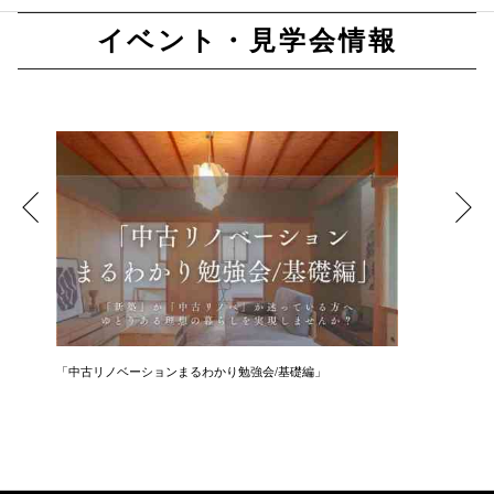
イベント・見学会情報
「中古リノベーションまるわかり勉強会/基礎編」
「住まい