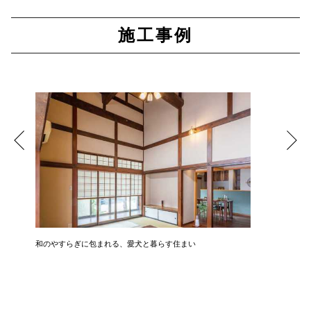
施工事例
見
和のやすらぎに包まれる、愛犬と暮らす住まい
自然と薪