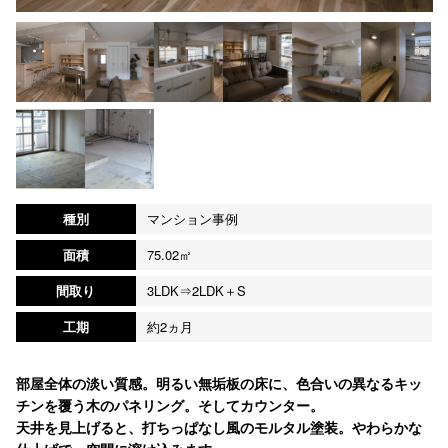
種別
マンション事例
面積
75.02㎡
間取り
3LDK⇒2LDK＋S
工期
約2ヵ月
部屋全体の淡い質感。明るい無垢板の床に、色合いの異なるキッ
チンを覆う木のパネリング。そしてカウンター。
天井を見上げると、打ちっぱなし風のモルタル塗装。やわらかな