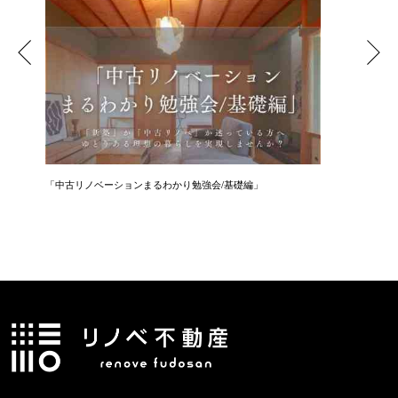
「中古リノベーションまるわかり勉強会/基礎編」
「住まい