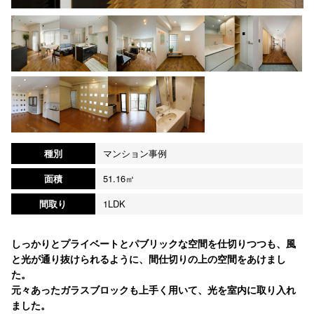
種別
マンション事例
面積
51.16㎡
間取り
1LDK
しっかりとプライベートとパブリックな空間を仕切りつつも、風
と光が通り抜けられるように、間仕切りの上の空間をあけまし
た。
元々あったガラスブロックも上手く用いて、光を室内に取り入れ
ました。