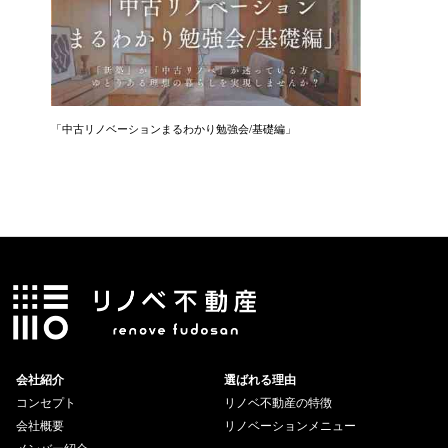
「中古リノベーションまるわかり勉強会/基礎編」
「住まい
会社紹介
選ばれる理由
コンセプト
リノベ不動産の特徴
会社概要
リノベーションメニュー